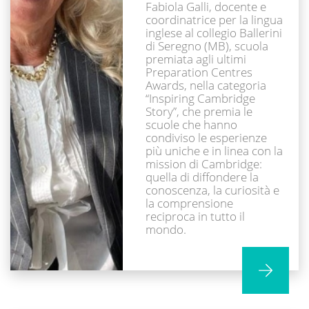
Fabiola Galli, docente e
coordinatrice per la lingua
inglese al collegio Ballerini
di Seregno (MB), scuola
premiata agli ultimi
Preparation Centres
Awards, nella categoria
“Inspiring Cambridge
Story”, che premia le
scuole che hanno
condiviso le esperienze
più uniche e in linea con la
mission di Cambridge:
quella di diffondere la
conoscenza, la curiosità e
la comprensione
reciproca in tutto il
mondo.