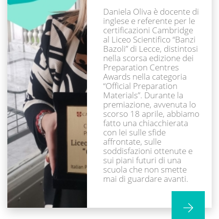
Daniela Oliva è docente di
inglese e referente per le
certificazioni Cambridge
al Liceo Scientifico “Banzi
Bazoli” di Lecce, distintosi
nella scorsa edizione dei
Preparation Centres
Awards nella categoria
“Official Preparation
Materials”. Durante la
premiazione, avvenuta lo
scorso 18 aprile, abbiamo
fatto una chiacchierata
con lei sulle sfide
affrontate, sulle
soddisfazioni ottenute e
sui piani futuri di una
scuola che non smette
mai di guardare avanti.