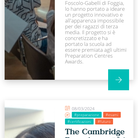
Foscolo-Gabelli di Foggia,
lo hanno portato a ideare
un progetto innovativo e
all'apparenza impossibile
per dei ragazzi di terza
media. Il progetto si è
concretizzato e ha
portato la scuola ad
essere premiata agli ultimi
Preparation Centres
Awards.
08/03/2024
#preparazione
#esami
#certificazioni
#futuro
The Cambridge