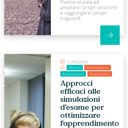
l’hanno aiutata ad
ampliare i propri orizzonti
e raggiungere i propri
traguardi.
11/04/2024
#esami
#certificazioni
#assessment
#valutazione
Approcci
efficaci alle
simulazioni
d'esame per
ottimizzare
l'apprendimento