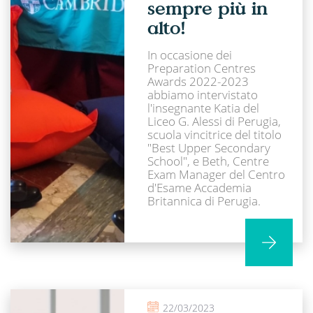
sempre più in
alto!
In occasione dei
Preparation Centres
Awards 2022-2023
abbiamo intervistato
l'insegnante Katia del
Liceo G. Alessi di Perugia,
scuola vincitrice del titolo
"Best Upper Secondary
School", e Beth, Centre
Exam Manager del Centro
d'Esame Accademia
Britannica di Perugia.
22/03/2023