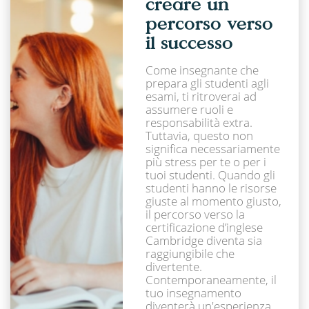
creare un
percorso verso
il successo
Come insegnante che
prepara gli studenti agli
esami, ti ritroverai ad
assumere ruoli e
responsabilità extra.
Tuttavia, questo non
significa necessariamente
più stress per te o per i
tuoi studenti. Quando gli
studenti hanno le risorse
giuste al momento giusto,
il percorso verso la
certificazione d’inglese
Cambridge diventa sia
raggiungibile che
divertente.
Contemporaneamente, il
tuo insegnamento
diventerà un'esperienza