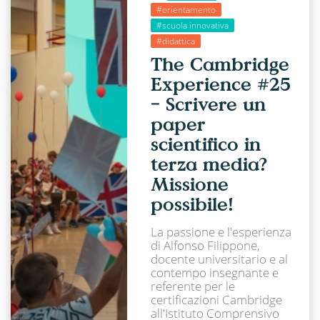
#orientamento
#scuola innovativa
#didattica
The Cambridge
Experience #25
− Scrivere un
paper
scientifico in
terza media?
Missione
possibile!
La passione e l'esperienza
di Alfonso Filippone,
docente universitario e al
contempo insegnante e
referente per le
certificazioni Cambridge
all'Istituto Comprensivo