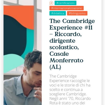
#certificazioni
#internazionalizzazione
#didattica
#bilinguismo
The Cambridge
Experience #11
– Riccardo,
dirigente
scolastico,
Casale
Monferrato
(AL)
The Cambridge
Experience raccoglie le
voci e le storie di chi ha
scelto e continua a
scegliere Cambridge.
Negli anni '70, Riccardo
Rota è stato uno dei