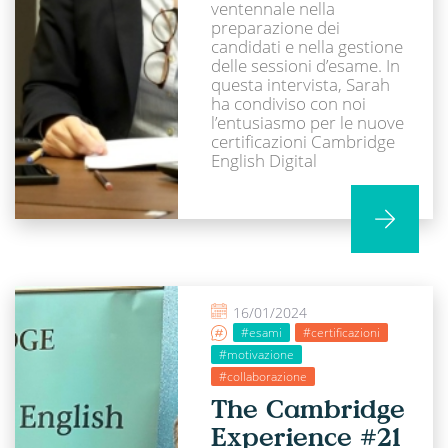
ventennale nella
preparazione dei
candidati e nella gestione
delle sessioni d’esame. In
questa intervista, Sarah
ha condiviso con noi
l’entusiasmo per le nuove
certificazioni Cambridge
English Digital
16/01/2024
#esami
#certificazioni
#motivazione
#collaborazione
The Cambridge
Experience #21