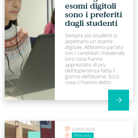
esami digitali
sono i preferiti
dagli studenti
Sempre più studenti si
aspettano un esame
digitale. Abbiamo parlato
con i candidati chiedendo
loro cosa hanno
apprezzato di più
dell’esperienza fatta il
giorno dell’esame. Ecco
cosa ci hanno detto.
22/03/2024
#life skills