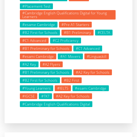
#Placement Test
#Cambridge English Qualifications Digital for Young
Learners
#esame Cambridge
#Pre A1 Starters
#B2 First for Schools
#B1 Preliminary
#CELTA
#C1 Advanced
#C2 Proficiency
#B1 Preliminary for Schools
#C1 Advanced
#esami Cambridge
#A1 Movers
#Linguaskill
#A2 Key
#A2 Flyers
#B1 Preliminary for Schools
#A2 Key for Schools
#B2 First for Schools
#B2 First
#Young Learners
#IELTS
#esami Cambridge
#IGCSE
#TKT
#A2 Key for Schools
#Cambridge English Qualifications Digital