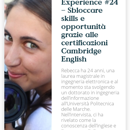
Experience #24
– Sbloccare
skills e
opportunità
grazie alle
certificazioni
Cambridge
English
Rebecca ha 24 anni, una
laurea magistrale in
ingegneria elettronica e al
momento sta svolgendo
un dottorato in ingegneria
dell’informazione
all’Università Politecnica
delle Marche.
Nell’intervista, ci ha
rivelato come la
conoscenza dell’inglese e