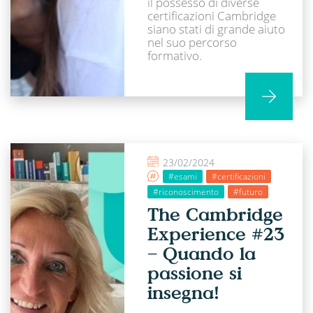
il possesso di diverse
certificazioni Cambridge
siano stati di grande aiuto
nel suo percorso
formativo.
23/02/2024
#esami
#certificazioni
#riconoscimento
#futuro
The Cambridge
Experience #23
– Quando la
passione si
insegna!