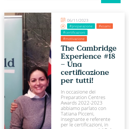
06/11/2023
#preparazione
#esami
#certificazioni
#motivazione
The Cambridge
Experience #18
– Una
certificazione
per tutti!
In occasione dei
Preparation Centres
Awards 2022-2023
abbiamo parlato con
Tatiana Picceni,
insegnante e referente
per le certificazioni, in