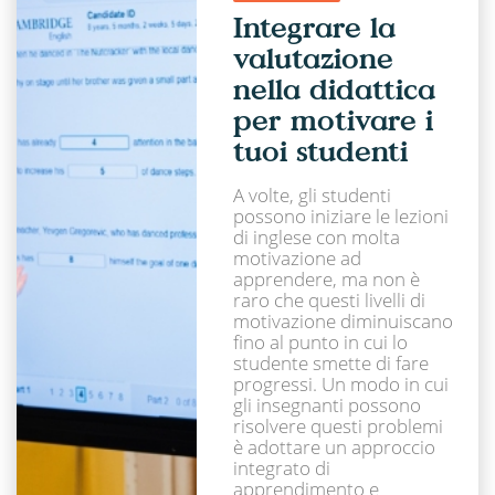
Integrare la
valutazione
nella didattica
per motivare i
tuoi studenti
A volte, gli studenti
possono iniziare le lezioni
di inglese con molta
motivazione ad
apprendere, ma non è
raro che questi livelli di
motivazione diminuiscano
fino al punto in cui lo
studente smette di fare
progressi. Un modo in cui
gli insegnanti possono
risolvere questi problemi
è adottare un approccio
integrato di
apprendimento e