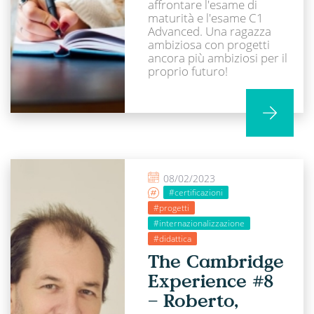
affrontare l'esame di
maturità e l'esame C1
Advanced. Una ragazza
ambiziosa con progetti
ancora più ambiziosi per il
proprio futuro!
08/02/2023
#certificazioni
#progetti
#internazionalizzazione
#didattica
The Cambridge
Experience #8
– Roberto,