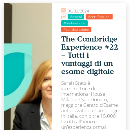
06/02/2024
#esami
#certificazioni
#motivazione
#collaborazione
The Cambridge
Experience #22
– Tutti i
vantaggi di un
esame digitale
Sarah Stats è
vicedirettrice di
International House
Milano e San Donato, il
maggiore Centro d’Esame
autorizzato da Cambridge
in Italia, con oltre 15.000
iscritti all’anno e
un’esperienza ormai