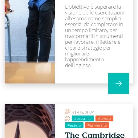
L'obiettivo è superare la
visione delle esercitazioni
all'esame come semplici
esercizi da completare in
un tempo limitato, per
trasformarli in strumenti
per lavorare, riflettere e
creare strategie per
migliorare
l'apprendimento
dell'inglese.
31/05/2024
#erasmus
#lavoro
#estero
#università
The Cambridge