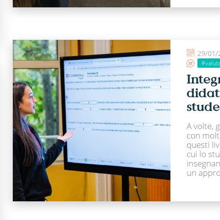
29/01/
#valut
Integ
didat
stude
A volte, 
con molt
questi li
cui lo st
insegnan
un appro