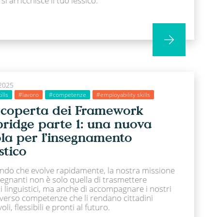
 si arricchisce il tuo lessico.
2025
ills
#lavoro
#competenze
#employability skills
scoperta dei Framework
ridge parte 1: una nuova
la per l’insegnamento
stico
ndo che evolve rapidamente, la nostra missione
egnanti non è solo quella di trasmettere
 linguistici, ma anche di accompagnare i nostri
 verso competenze che li rendano cittadini
li, flessibili e pronti al futuro.