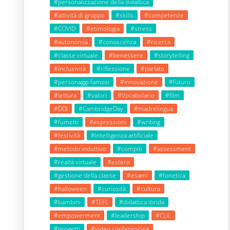
#personalizzazione della didattica
#attività di gruppo
#skills
#competenze
#COVID
#etimologia
#stress
#autonomia
#conoscenza
#ricerca
#classe virtuale
#benessere
#storytelling
#inclusività
#riflessione
#parlato
#personaggi famosi
#innovazione
#futuro
#lettura
#valori
#Vocabolario
#film
#DDI
#CambridgeDay
#madrelingua
#fumetti
#espressioni
#writing
#festività
#intelligenza artificiale
#metodo induttivo
#compiti
#assessment
#realtà virtuale
#estero
#gestione della classe
#esami
#fonetica
#halloween
#curiosità
#cultura
#bambini
#TEFL
#didattica ibrida
#empowerment
#leadership
#CLIL
#progetti
#video conferencing