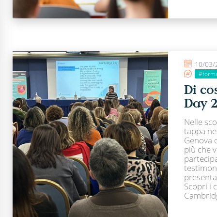
10/03/
#form
Di co
Day 
Nelle sc
tappa nel
Genova o
più che 
partecip
testimoni
presentat
Scopri i 
Cambridge