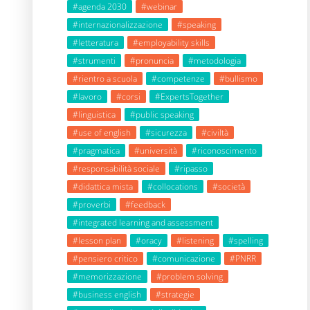
#agenda 2030
#webinar
#internazionalizzazione
#speaking
#letteratura
#employability skills
#strumenti
#pronuncia
#metodologia
#rientro a scuola
#competenze
#bullismo
#lavoro
#corsi
#ExpertsTogether
#linguistica
#public speaking
#use of english
#sicurezza
#civiltà
#pragmatica
#università
#riconoscimento
#responsabilità sociale
#ripasso
#didattica mista
#collocations
#società
#proverbi
#feedback
#integrated learning and assessment
#lesson plan
#oracy
#listening
#spelling
#pensiero critico
#comunicazione
#PNRR
#memorizzazione
#problem solving
#business english
#strategie