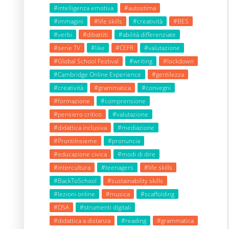
#intelligenza emotiva
#autostima
#immagini
#life skills
#creatività
#BES
#verbi
#dibattiti
#abilità differenziate
#serie TV
#like
#CEFR
#valutazione
#Global School Festival
#writing
#lockdown
#Cambridge Online Experience
#gentilezza
#creatività
#grammatica
#convegni
#formazione
#comprensione
#pensiero critico
#valutazione
#didattica inclusiva
#mediazione
#ProntiInsieme
#pronuncia
#educazione civica
#modi di dire
#intercultura
#teenagers
#life skills
#BackToSchool
#sustainability skills
#lezioni online
#musica
#scaffolding
#DSA
#strumenti digitali
#didattica a distanza
#reading
#grammatica