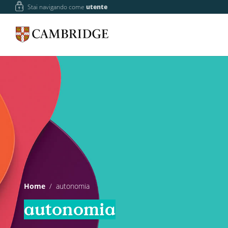
Stai navigando come
utente
Home
autonomia
autonomia