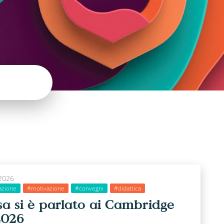
2026
azione
#motivazione
#convegni
#didattica
sa si è parlato ai Cambridge
2026