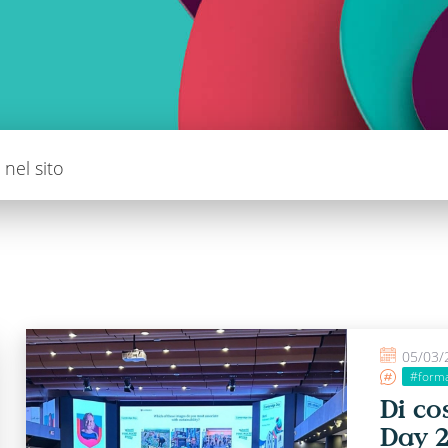
nel sito
05/03/
#form
Di co
Day 