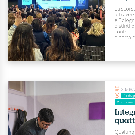
La scors
attravers
e Bologn
distinti 
contenut
e porta c
28/08/
#integ
#personaliz
Integ
quatt
Qualunqu