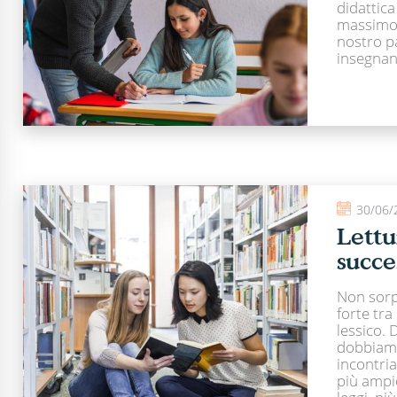
didattica
massimo 
nostro pa
insegnant
30/06/
Lettu
succe
Non sorp
forte tra
lessico.
dobbiamo
incontria
più ampio