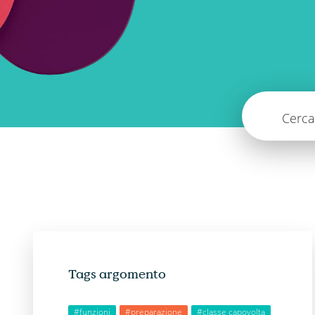
Cerca 
Tags argomento
#funzioni
#preparazione
#classe capovolta