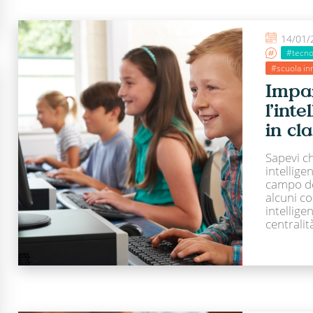
14/01/
#tecno
#scuola in
Impa
l’inte
in cl
Sapevi ch
intellige
campo de
alcuni co
intellige
centralit