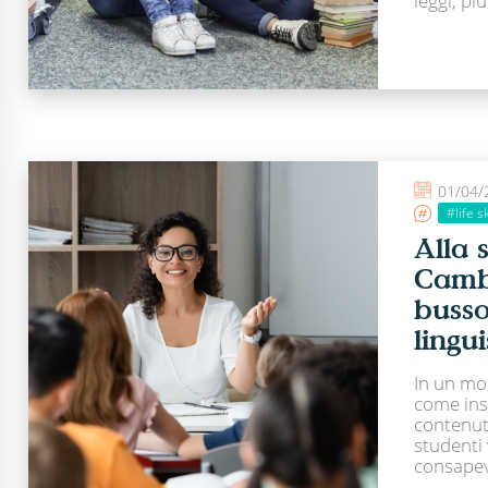
leggi, più
01/04/
#life sk
Alla 
Camb
busso
lingui
In un mo
come ins
contenuti
studenti
consapevo