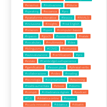
#erasmus
#motivazione
#fiducia
#speaking
#ecoansia
#pro
#piattaforme interattive
#lessico
#INVALSI
#inclusione
#insights
#real English
#relazioni
#sport
#computer-based
#ripasso
#giochi
#sostenibilità
#natale
#vocabulary
#multimedia
#idee
#bilinguismo
#COVID
#comunità
#autovalutazione
#certificazioni
#pro
#estate
#CambridgeLiveExperience
#gamification
#lesson plan
#phrasal verbs
#collaborazione
#video
#reading
#tecnologia
#orientamento
#etwinning
#realtà aumentata
#ebook
#idioms
#compiti
#cittadinanza digitale
#podcast
#CLIL
#didattica online
#risorse
#scuola innovativa
#didattica
#dibattiti