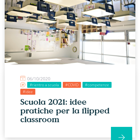
06/10/2020
#rientro a scuola
#COVID
#competenze
#idee
Scuola 2021: idee
pratiche per la flipped
classroom