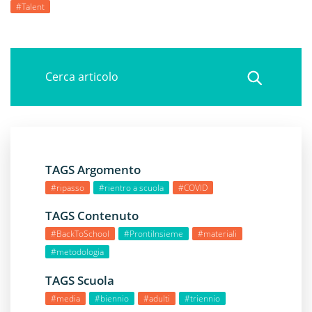
#Talent
TAGS Argomento
#ripasso
#rientro a scuola
#COVID
TAGS Contenuto
#BackToSchool
#ProntiInsieme
#materiali
#metodologia
TAGS Scuola
#media
#biennio
#adulti
#triennio