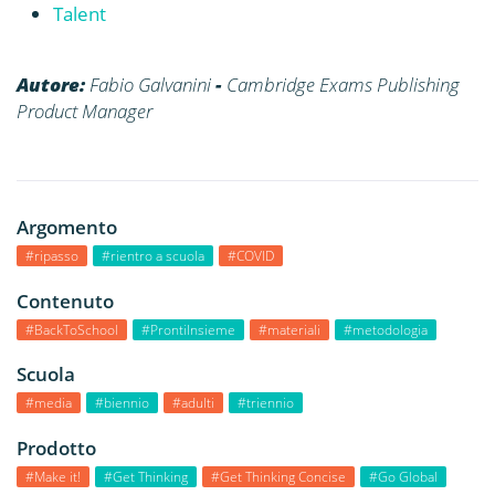
Talent
Autore:
Fabio Galvanini
-
Cambridge Exams Publishing
Product Manager
Argomento
#ripasso
#rientro a scuola
#COVID
Contenuto
#BackToSchool
#ProntiInsieme
#materiali
#metodologia
Scuola
#media
#biennio
#adulti
#triennio
Prodotto
#Make it!
#Get Thinking
#Get Thinking Concise
#Go Global