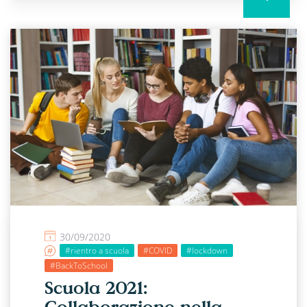
30/09/2020
#rientro a scuola
#COVID
#lockdown
#BackToSchool
Scuola 2021:
Collaborazione nella