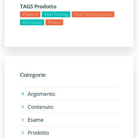
TAGS Prodotto
#Make it!
#Get Thinking
#Get Thinking Concise
#Go Global
#Talent
Categorie
Argomento
Contenuto
Esame
Prodotto