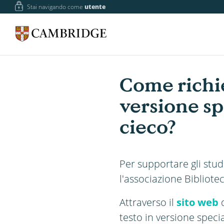
Stai navigando come
utente
Come richi
versione sp
cieco?
Per supportare gli stud
l'associazione Bibliote
Attraverso il
sito web
d
testo in versione speci