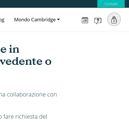
Contatti
og
Mondo Cambridge
e in
ovedente o
 una collaborazione con
 fare richiesta del