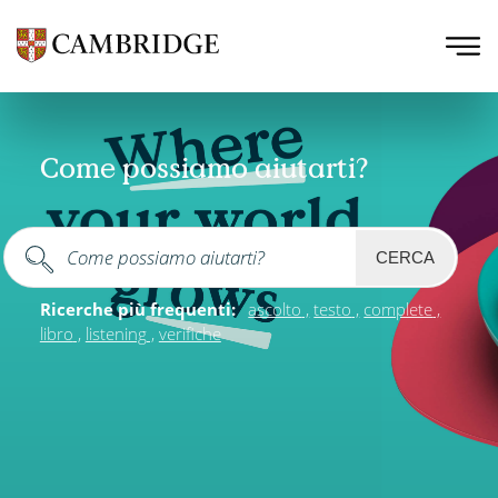
Come possiamo aiutarti?
CERCA
Ricerche più frequenti:
ascolto
testo
complete
libro
listening
verifiche