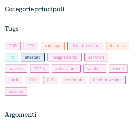
Categorie principali
Tags
DAD
DDI
catalogo
didattica online
learners
lim
attestato
insegnamento
seminari
assenza
SOFIA
valutazione
webinar
eventi
sordi
DSA
BES
contenuti
Cambridge One
esource
Argomenti