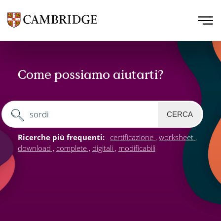
Come possiamo aiutarti?
CERCA
Ricerche più frequenti:
certificazione
worksheet
download
complete
digitali
modificabili