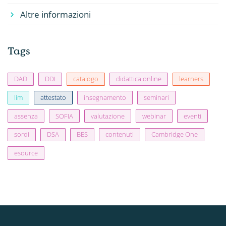
Altre informazioni
Tags
DAD
DDI
catalogo
didattica online
learners
lim
attestato
insegnamento
seminari
assenza
SOFIA
valutazione
webinar
eventi
sordi
DSA
BES
contenuti
Cambridge One
esource