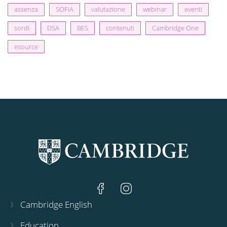
assenza
SOFIA
valutazione
webinar
eventi
sordi
DSA
BES
contenuti
Cambridge One
esource
Cambridge English
Education