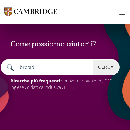
Come possiamo aiutarti?
CERCA
Ricerche più frequenti:
make it
download
FCE
inglese
didattica inclusiva
IELTS