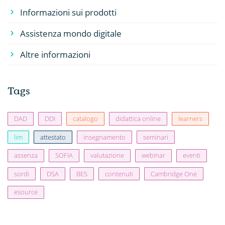
Informazioni sui prodotti
Assistenza mondo digitale
Altre informazioni
Tags
DAD
DDI
catalogo
didattica online
learners
lim
attestato
insegnamento
seminari
assenza
SOFIA
valutazione
webinar
eventi
sordi
DSA
BES
contenuti
Cambridge One
esource