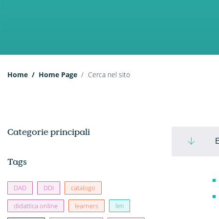
Home
Home Page
Cerca nel sito
Categorie principali
E
Tags
DAD
DDI
catalogo
didattica online
learners
lim