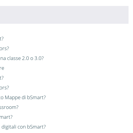
t?
ors?
a classe 2.0 o 3.0?
re
t?
ors?
to Mappe di bSmart?
assroom?
Smart?
 digitali con bSmart?