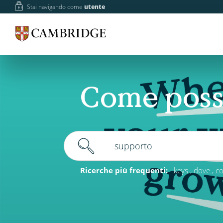
Stai navigando come
utente
Come poss
Ricerche più frequenti:
keys
dove
c