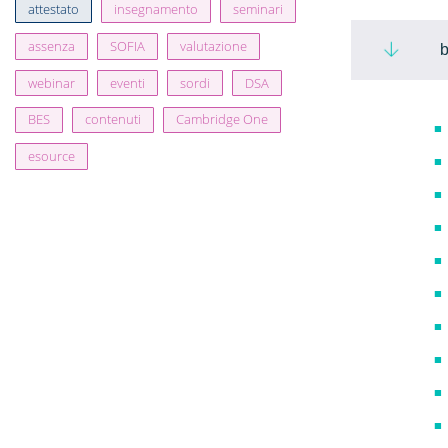
attestato
insegnamento
seminari
assenza
SOFIA
valutazione
webinar
eventi
sordi
DSA
BES
contenuti
Cambridge One
esource