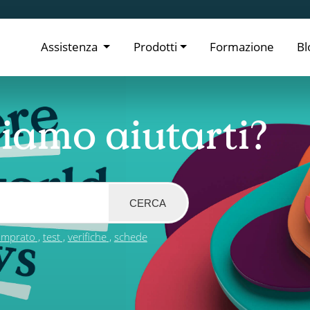
Assistenza
Prodotti
Formazione
Bl
iamo aiutarti?
CERCA
omprato
test
verifiche
schede