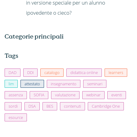
in versione speciale per un alunno
ipovedente o cieco?
Categorie principali
Tags
DAD
DDI
catalogo
didattica online
learners
lim
attestato
insegnamento
seminari
assenza
SOFIA
valutazione
webinar
eventi
sordi
DSA
BES
contenuti
Cambridge One
esource