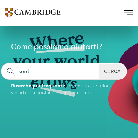
Come possiamo aiutarti?
CERCA
Ricerche più frequenti:
comprato
soluzioni
verifiche
acquistato
insegnante
corso