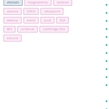
attestato
insegnamento
seminari
assenza
SOFIA
valutazione
webinar
eventi
sordi
DSA
BES
contenuti
Cambridge One
esource