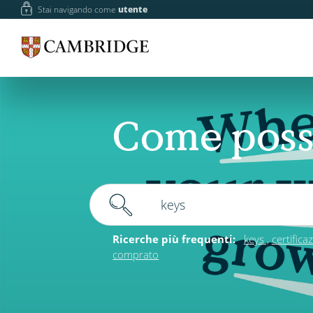
Stai navigando come
utente
Come poss
Ricerche più frequenti:
keys
certifica
comprato