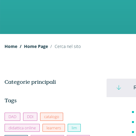
Home
Home Page
Cerca nel sito
Categorie principali
R
Tags
DAD
DDI
catalogo
didattica online
learners
lim