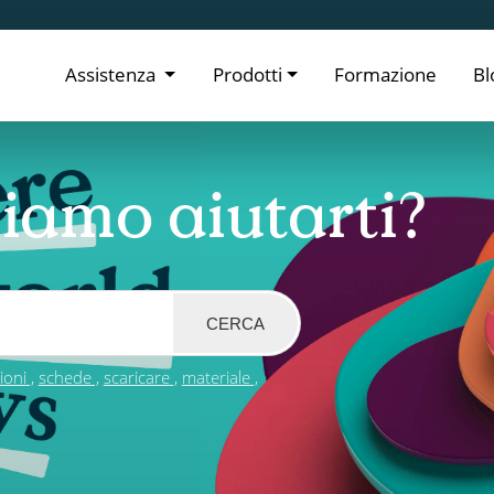
Assistenza
Prodotti
Formazione
Bl
iamo aiutarti?
CERCA
zioni
schede
scaricare
materiale