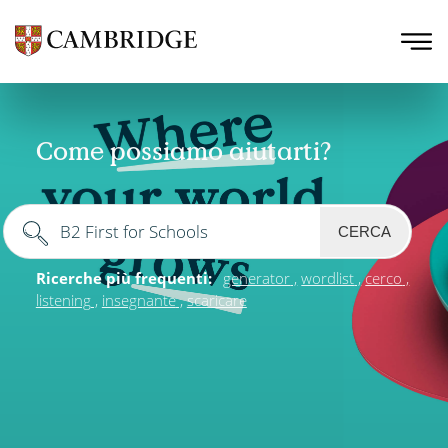
Come possiamo aiutarti?
CERCA
Ricerche più frequenti:
generator
wordlist
cerco
listening
insegnante
scaricare