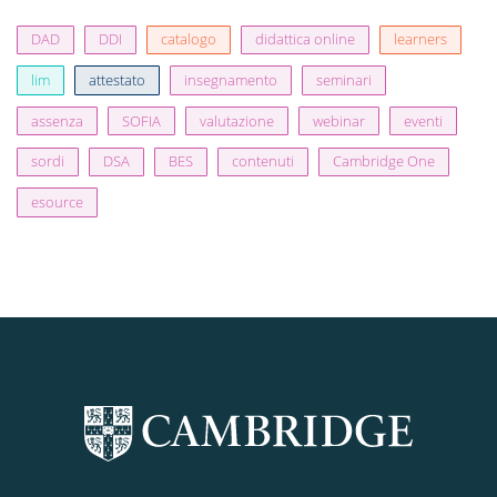
DAD
DDI
catalogo
didattica online
learners
lim
attestato
insegnamento
seminari
assenza
SOFIA
valutazione
webinar
eventi
sordi
DSA
BES
contenuti
Cambridge One
esource