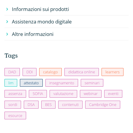
Informazioni sui prodotti
Assistenza mondo digitale
Altre informazioni
Tags
DAD
DDI
catalogo
didattica online
learners
lim
attestato
insegnamento
seminari
assenza
SOFIA
valutazione
webinar
eventi
sordi
DSA
BES
contenuti
Cambridge One
esource